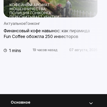
Актуальное
Гонконг
А
Финансовый кофе навынос: как пирамида
S
Fun Coffee обожгла 250 инвесторов
с
п
19 часов назад
07 августа, 2026
1 mins
Основное