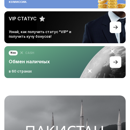
комиссии.
VIP СТАТУС
Узнай, как получить статус
"VIP" и
получить кучу
бонусов!
CASH
New
Обмен наличных
в 60 странах