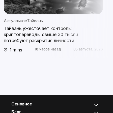
Актуальное
Тайвань
А
Тайвань ужесточает контроль:
G
криптопереводы свыше 30 тысяч
и
потребуют раскрытия личности
о
18 часов назад
05 августа, 2026
1 mins
Основное
Блог