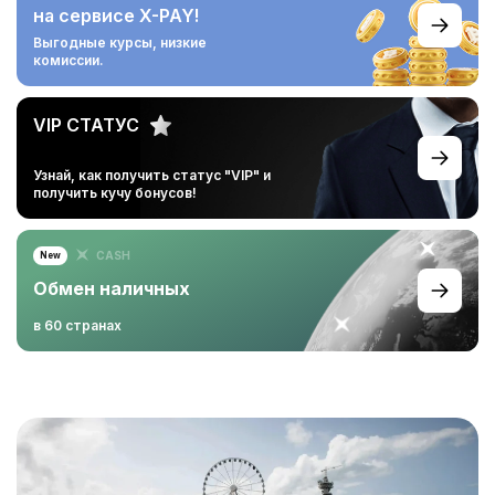
на сервисе X-PAY!
Выгодные курсы,
низкие
комиссии.
VIP СТАТУС
Узнай, как получить статус
"VIP" и
получить кучу
бонусов!
CASH
New
Обмен наличных
в 60 странах