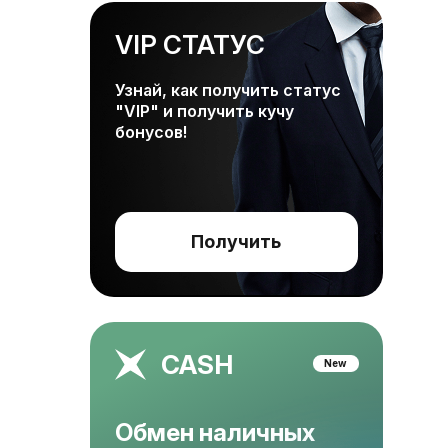
VIP СТАТУС
Узнай, как получить статус
"VIP" и получить кучу
бонусов!
Получить
CASH
New
Обмен наличных