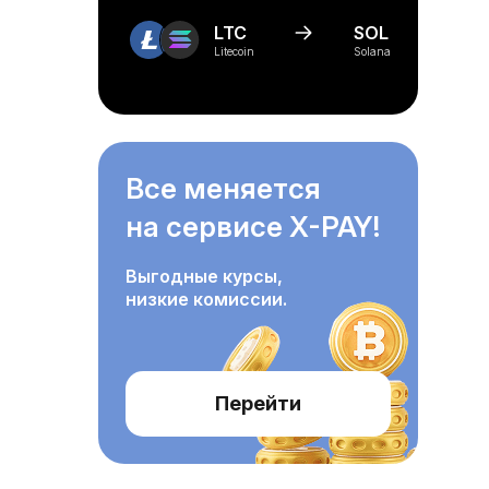
LTC
SOL
Litecoin
Solana
Все меняется
на сервисе X-PAY!
Выгодные курсы,
низкие комиссии.
Перейти