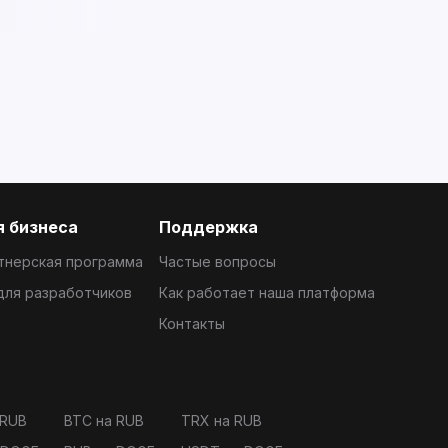
 бизнеса
Поддержка
тнерская программа
Частые вопросы
 для разработчиков
Как работает наша платформа
Контакты
 RUB
BTC на RUB
TRX на RUB