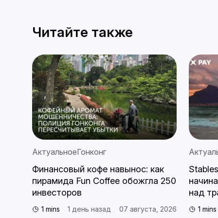
Читайте также
Актуальное
Гонконг
Актуал
Финансовый кофе навынос: как
Stable
мали
пирамида Fun Coffee обожгла 250
начин
инвесторов
над тр
1 mins
1 день назад
07 августа, 2026
1 mins