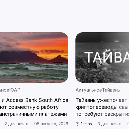
ьное
ЮАР
Актуальное
Тайвань
s и Access Bank South Africa
Тайвань ужесточает 
ают совместную работу
криптопереводы свы
ансграничными платежами
потребуют раскрыти
2 дня назад
06 августа, 2026
1 mins
3 дня назад