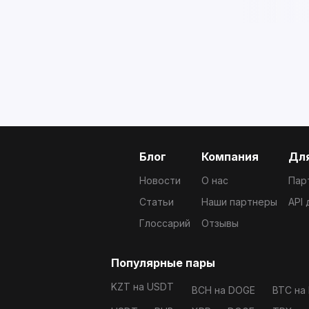
Блог
Компания
Для
Новости
О нас
Пар
Статьи
Наши партнеры
API
Глоссарий
Отзывы
Популярные пары
KZT на USDT
BCH на DOGE
BTC на