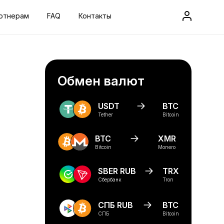
ртнерам
FAQ
Контакты
Обмен валют
USDT
BTC
Tether
Bitcoin
BTC
XMR
Bitcoin
Monero
SBER RUB
TRX
Сбербанк
Tron
СПБ RUB
BTC
СПБ
Bitcoin