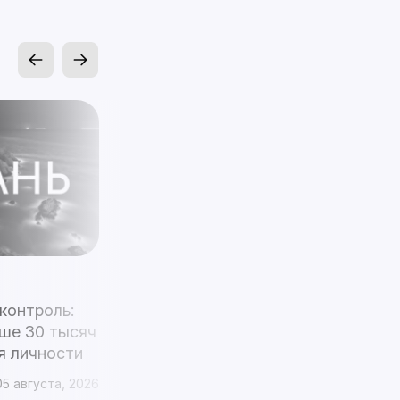
Актуальное
Бутан
контроль:
Gelephu Mindfulness City начинает
ше 30 тысяч
использовать свой биткоин-
я личности
резерв после обещания короля
05 августа, 2026
1 mins
4 дня назад
04 августа, 2026