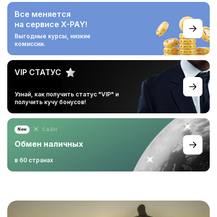
Все меняется
на сервисе X-PAY!
Выгодные курсы,
низкие
комиссии.
VIP СТАТУС
Узнай, как получить статус
"VIP" и
получить кучу
бонусов!
CASH
New
Обмен наличных
в 60 странах