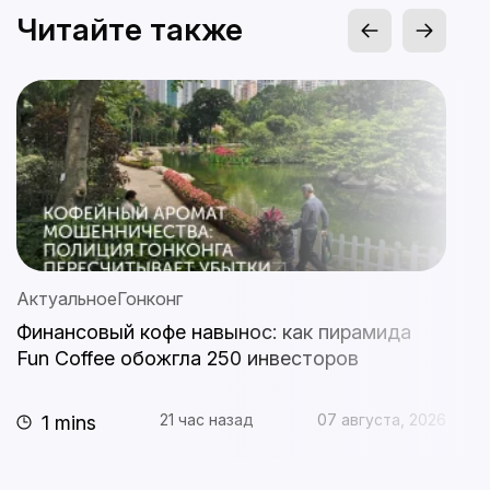
Читайте также
Актуальное
Гонконг
А
Финансовый кофе навынос: как пирамида
S
Fun Coffee обожгла 250 инвесторов
с
п
21 час назад
07 августа, 2026
1 mins