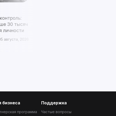
Актуальное
Бутан
контроль:
Gelephu Mindfulness City начинает
ше 30 тысяч
использовать свой биткоин-
я личности
резерв после обещания короля
05 августа, 2026
1 mins
3 дня назад
04 августа, 2026
 бизнеса
Поддержка
тнерская программа
Частые вопросы