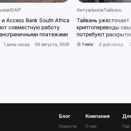
ьное
ЮАР
Актуальное
Тайвань
s и Access Bank South Africa
Тайвань ужесточает 
ают совместную работу
криптопереводы свы
ансграничными платежами
потребуют раскрыти
1 день назад
06 августа, 2026
1 mins
2 дня назад
Блог
Компания
Для
Новости
О нас
Пар