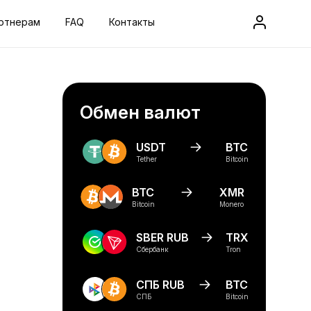
ртнерам
FAQ
Контакты
Обмен валют
USDT
BTC
Tether
Bitcoin
BTC
XMR
Bitcoin
Monero
SBER RUB
TRX
Сбербанк
Tron
СПБ RUB
BTC
СПБ
Bitcoin