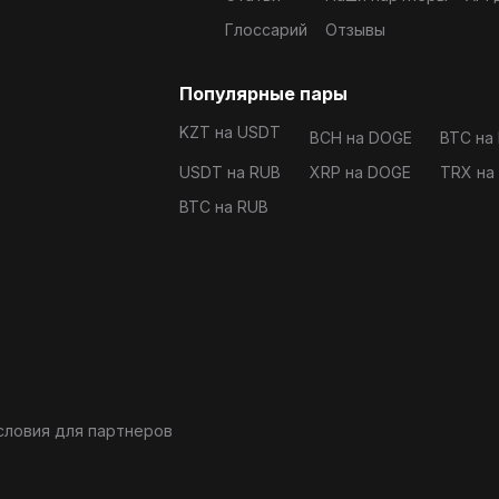
Глоссарий
Отзывы
Популярные пары
KZT на USDT
BCH на DOGE
BTC на
USDT на RUB
XRP на DOGE
TRX на
BTC на RUB
словия для партнеров