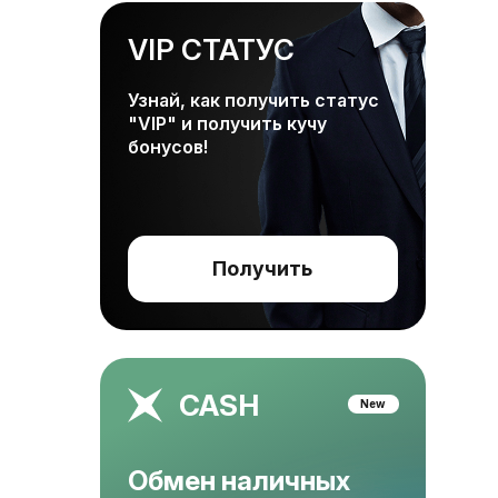
VIP СТАТУС
Узнай, как получить статус
"VIP" и получить кучу
бонусов!
Получить
CASH
New
Обмен наличных