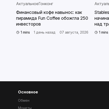
Актуальное
Гонконг
Актуал
Финансовый кофе навынос: как
Stable
мали
пирамида Fun Coffee обожгла 250
начин
инвесторов
над тр
1 mins
1 день назад
07 августа, 2026
1 mins
, 2026
Основное
Обмен
Монеты