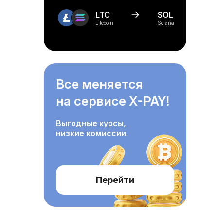
LTC
SOL
Litecoin
Solana
Все меняется
на сервисе X-PAY!
Выгодные курсы,
низкие комиссии.
Перейти