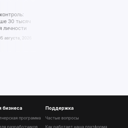
Актуальное
Бутан
контроль:
Gelephu Mindfulness City начинает
ше 30 тысяч
использовать свой биткоин-
я личности
резерв после обещания короля
05 августа, 2026
1 mins
4 дня назад
04 августа, 2026
 бизнеса
Поддержка
тнерская программа
Частые вопросы
 для разработчиков
Как работает наша платформа