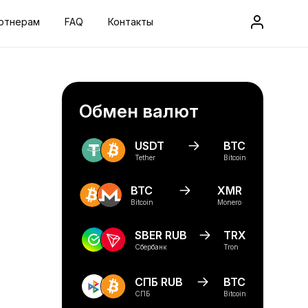
ртнерам
FAQ
Контакты
Обмен валют
USDT
BTC
Tether
Bitcoin
BTC
XMR
Bitcoin
Monero
SBER RUB
TRX
Сбербанк
Tron
СПБ RUB
BTC
СПБ
Bitcoin