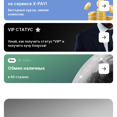
на сервисе X-PAY!
Выгодные курсы,
низкие
комиссии.
VIP СТАТУС
Узнай, как получить статус
"VIP" и
получить кучу
бонусов!
CASH
New
Обмен наличных
в 60 странах