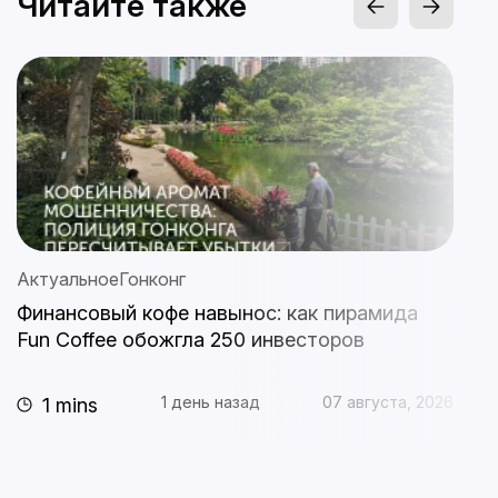
Читайте также
Актуальное
Гонконг
А
Финансовый кофе навынос: как пирамида
S
Fun Coffee обожгла 250 инвесторов
с
п
1 день назад
07 августа, 2026
1 mins