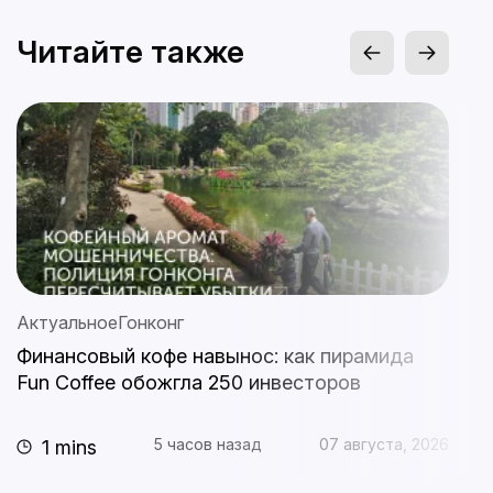
Читайте также
Актуальное
Гонконг
А
Финансовый кофе навынос: как пирамида
S
Fun Coffee обожгла 250 инвесторов
с
п
5 часов назад
07 августа, 2026
1 mins