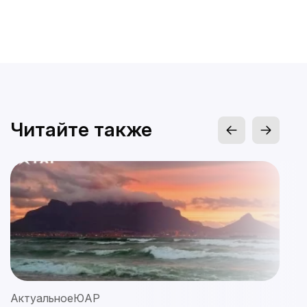
Читайте также
Актуальное
ЮАР
А