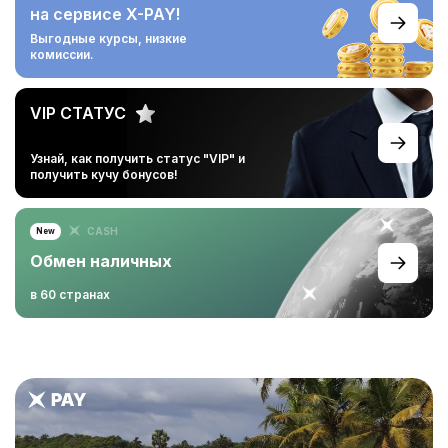
на сервисе X-PAY!
Выгодные курсы,
низкие
комиссии.
VIP СТАТУС
Узнай, как получить статус
"VIP" и
получить кучу
бонусов!
CASH
New
Обмен наличных
в 60 странах