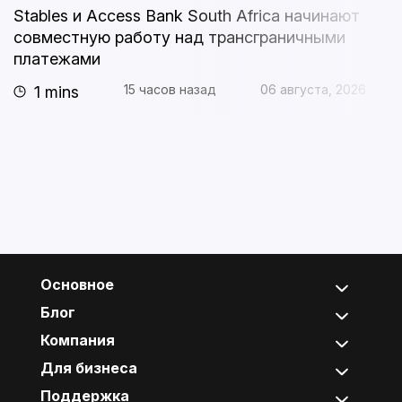
Stables и Access Bank South Africa начинают
Т
совместную работу над трансграничными
к
платежами
п
15 часов назад
06 августа, 2026
1 mins
Основное
Блог
Компания
Для бизнеса
Поддержка