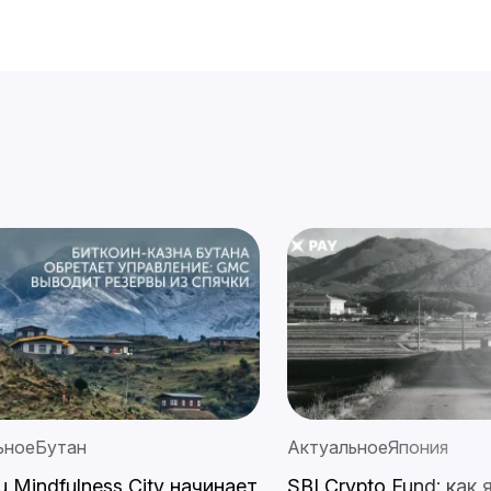
ьное
Бутан
Актуальное
Япония
u Mindfulness City начинает
SBI Crypto Fund: как