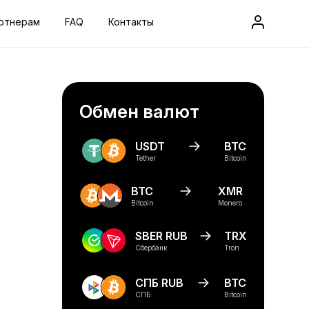
ртнерам
FAQ
Контакты
Обмен валют
USDT
BTC
Tether
Bitcoin
BTC
XMR
Bitcoin
Monero
SBER RUB
TRX
Сбербанк
Tron
СПБ RUB
BTC
СПБ
Bitcoin