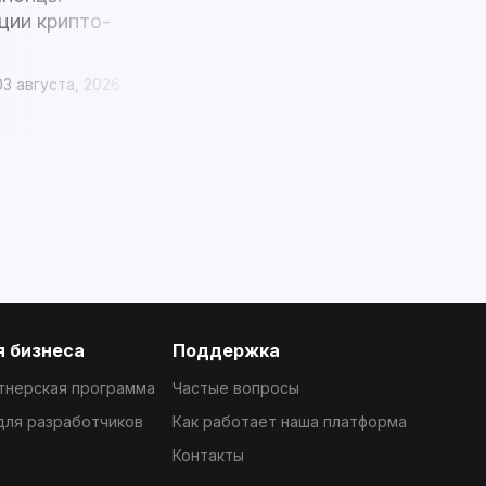
ции крипто-
Китая охотятся на бизнес за
биткоины
03 августа, 2026
1 mins
5 дней назад
31 июля, 2026
 бизнеса
Поддержка
тнерская программа
Частые вопросы
 для разработчиков
Как работает наша платформа
Контакты