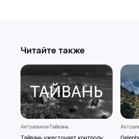
Читайте также
Актуальное
Тайвань
Актуал
тных
Тайвань ужесточает контроль:
Geleph