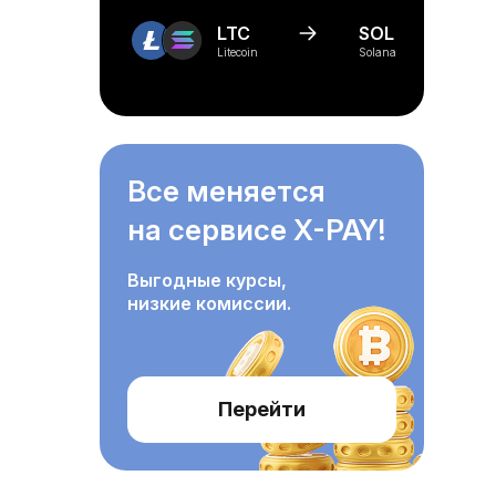
LTC
SOL
Litecoin
Solana
Все меняется
на сервисе X-PAY!
Выгодные курсы,
низкие комиссии.
Перейти