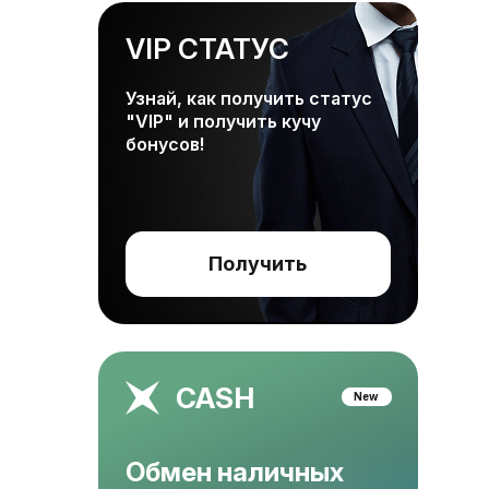
VIP СТАТУС
Узнай, как получить статус
"VIP" и получить кучу
бонусов!
Получить
CASH
New
Обмен наличных