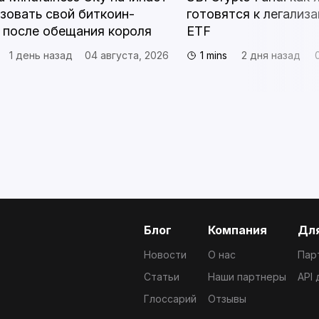
зовать свой биткоин-
готовятся к легализа
 после обещания короля
ETF
1 день назад
04 августа, 2026
1 mins
2 дня назад
Блог
Компания
Для
Новости
О нас
Пар
Статьи
Наши партнеры
API
Глоссарий
Отзывы