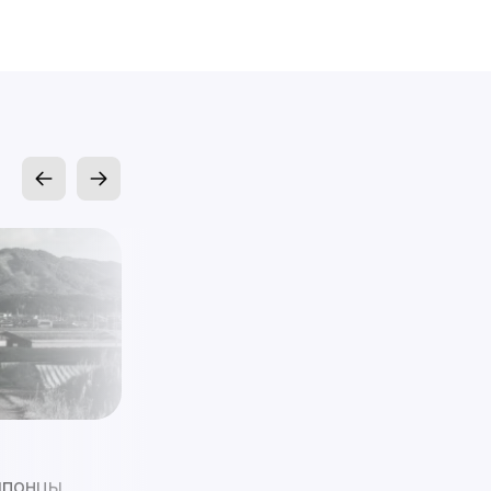
Актуальное
Китай
 японцы
Как фальшивые журналисты из