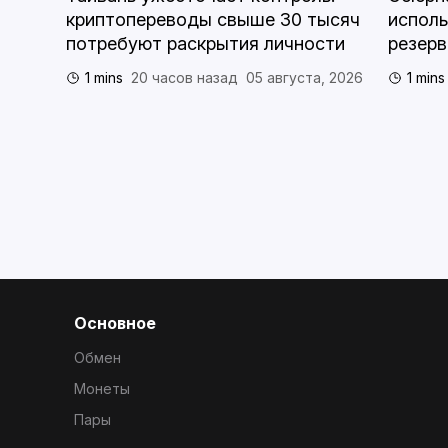
криптопереводы свыше 30 тысяч
исполь
потребуют раскрытия личности
резерв
1 mins
20 часов назад
05 августа, 2026
1 mins
, 2026
Основное
Обмен
Монеты
Пары