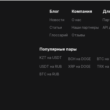
Блог
Компания
Для
Новости
О нас
Пар
Статьи
Наши партнеры
API
Глоссарий
Отзывы
Популярные пары
KZT на USDT
BCH на DOGE
BTC на
USDT на RUB
XRP на DOGE
TRX на
BTC на RUB