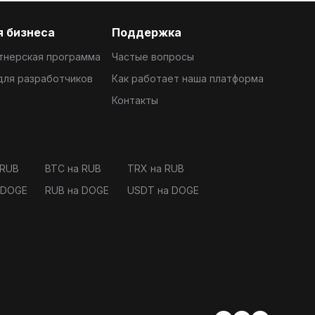
 бизнеса
Поддержка
тнерская программа
Частые вопросы
 для разработчиков
Как работает наша платформа
Контакты
 RUB
BTC на RUB
TRX на RUB
 DOGE
RUB на DOGE
USDT на DOGE