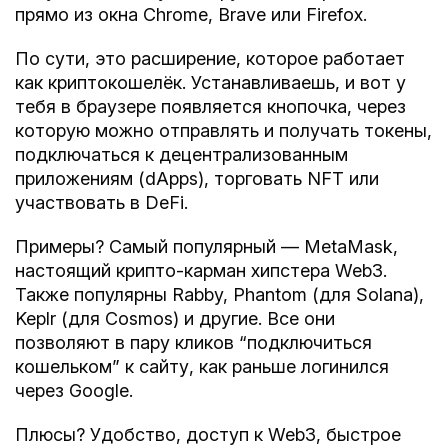
прямо из окна Chrome, Brave или Firefox.
По сути, это
расширение
, которое работает
как криптокошелёк. Устанавливаешь, и вот у
тебя в браузере появляется кнопочка, через
которую можно отправлять и получать токены,
подключаться к децентрализованным
приложениям (dApps), торговать NFT или
участвовать в DeFi.
Примеры? Самый популярный —
MetaMask
,
настоящий крипто-карман хипстера Web3.
Также популярны
Rabby
,
Phantom
(для Solana),
Keplr
(для Cosmos) и другие. Все они
позволяют в пару кликов “подключиться
кошельком” к сайту, как раньше логинился
через Google.
Плюсы?
Удобство, доступ к Web3
, быстрое